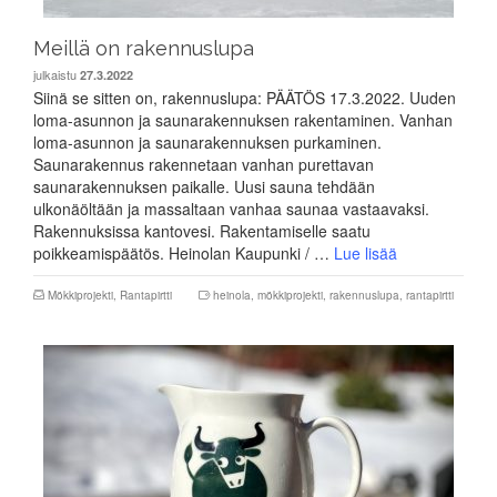
Meillä on rakennuslupa
julkaistu
27.3.2022
Siinä se sitten on, rakennuslupa: PÄÄTÖS 17.3.2022. Uuden
loma-asunnon ja saunarakennuksen rakentaminen. Vanhan
loma-asunnon ja saunarakennuksen purkaminen.
Saunarakennus rakennetaan vanhan purettavan
saunarakennuksen paikalle. Uusi sauna tehdään
ulkonäöltään ja massaltaan vanhaa saunaa vastaavaksi.
Rakennuksissa kantovesi. Rakentamiselle saatu
poikkeamispäätös. Heinolan Kaupunki / …
Lue lisää
Mökkiprojekti
,
Rantapirtti
heinola
,
mökkiprojekti
,
rakennuslupa
,
rantapirtti