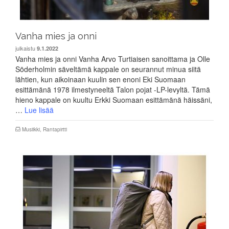
Vanha mies ja onni
julkaistu
9.1.2022
Vanha mies ja onni Vanha Arvo Turtiaisen sanoittama ja Olle
Söderholmin säveltämä kappale on seurannut minua siitä
lähtien, kun aikoinaan kuulin sen enoni Eki Suomaan
esittämänä 1978 ilmestyneeltä Talon pojat -LP-levyltä. Tämä
hieno kappale on kuultu Erkki Suomaan esittämänä häissäni,
…
Lue lisää
Musiikki
,
Rantapirtti