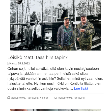
Löisikö Matti taas hirsitapin?
julkaistu
25.2.2022
Onhan se jo tullut selväksi, että olen kovin nostalgisuuteen
taipuva ja tykkään ammentaa perinteistä sekä sitoa
nykypäivää vanhoihin asioihin? Sellainen minä nyt vaan olen,
halusitte tai ette. Nyt kun uusi mökki on Kontiolta tilattu, olen
uusin silmin katsellut vanhoja valokuvia …
Lue lisää
Mökkiprojekti
,
Rantapirtti
,
Yleinen
mökkiprojekti
,
rantapirtti