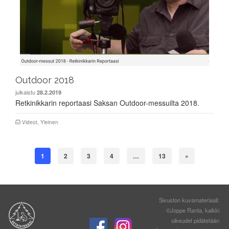
Outdoor 2018
julkaistu
28.2.2019
Retkinikkarin reportaasi Saksan Outdoor-messuilta 2018.
Videot
,
Yleinen
1
2
3
4
…
13
»
Sivuston kuvamateriaali:
©Joppe Ranta, kaikki
oikeudet pidätetään