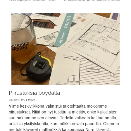
Piirustuksia pöydällä
julkaistu
25.1.2022
Viime keskiviikkona valmistui talotehtaalta mökkimme
piirustukset. Niitä on nyt tutkittu ja mietitty, onko kaikki siten
kun haluamme sen olevan. Todella vaikeata koittaa pohtia,
erilaisia yksityiskohtia, kun mökki on vain paperilla. Olemme
me toki käyneet mallimökkiä katsomassa Nurmijärvellä,