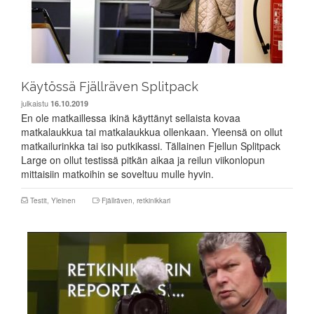
Käytössä Fjällräven Splitpack
julkaistu
16.10.2019
En ole matkaillessa ikinä käyttänyt sellaista kovaa
matkalaukkua tai matkalaukkua ollenkaan. Yleensä on ollut
matkailurinkka tai iso putkikassi. Tällainen Fjellun Splitpack
Large on ollut testissä pitkän aikaa ja reilun viikonlopun
mittaisiin matkoihin se soveltuu mulle hyvin.
Testit
,
Yleinen
Fjällräven
,
retkinikkari