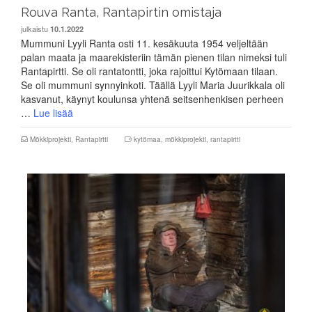
Rouva Ranta, Rantapirtin omistaja
julkaistu
10.1.2022
Mummuni Lyyli Ranta osti 11. kesäkuuta 1954 veljeltään
palan maata ja maarekisteriin tämän pienen tilan nimeksi tuli
Rantapirtti. Se oli rantatontti, joka rajoittui Kytömaan tilaan.
Se oli mummuni synnyinkoti. Täällä Lyyli Maria Juurikkala oli
kasvanut, käynyt koulunsa yhtenä seitsenhenkisen perheen
…
Lue lisää
Mökkiprojekti
,
Rantapirtti
kytömaa
,
mökkiprojekti
,
rantapirtti