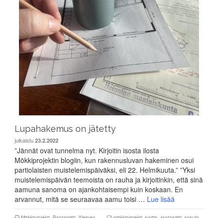
Lupahakemus on jätetty
julkaistu
23.2.2022
”Jännät ovat tunnelma nyt. Kirjoitin isosta ilosta
Mökkiprojektin blogiin, kun rakennusluvan hakeminen osui
partiolaisten muistelemispäiväksi, eli 22. Helmikuuta.” ”Yksi
muistelemispäivän teemoista on rauha ja kirjoitinkin, että sinä
aamuna sanoma on ajankohtaisempi kuin koskaan. En
arvannut, mitä se seuraavaa aamu toisi …
Lue lisää
Mökkiprojekti
,
Rantapirtti
,
Yleinen
mökkiprojekti
,
partio
,
rantapirtti
,
scouts