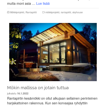
mutta moni asia …
Lue lisää
Mökkiprojekti
,
Rantapirtti
mökkiprojekti
,
rantapirtti
,
skyhouse
Mökin mallissa on jotain tuttua
julkaistu
16.1.2022
Rantapirtin kesämökki on ollut alkujaan sellainen perinteinen
harjakattoinen rakennus. Kun sen korvaajaa ryhdyttiin