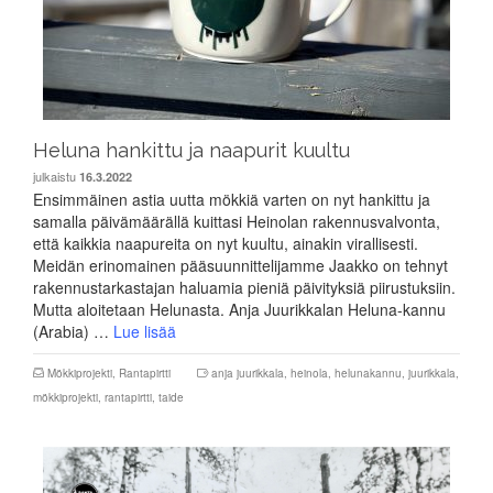
Heluna hankittu ja naapurit kuultu
julkaistu
16.3.2022
Ensimmäinen astia uutta mökkiä varten on nyt hankittu ja
samalla päivämäärällä kuittasi Heinolan rakennusvalvonta,
että kaikkia naapureita on nyt kuultu, ainakin virallisesti.
Meidän erinomainen pääsuunnittelijamme Jaakko on tehnyt
rakennustarkastajan haluamia pieniä päivityksiä piirustuksiin.
Mutta aloitetaan Helunasta. Anja Juurikkalan Heluna-kannu
(Arabia) …
Lue lisää
Mökkiprojekti
,
Rantapirtti
anja juurikkala
,
heinola
,
helunakannu
,
juurikkala
,
mökkiprojekti
,
rantapirtti
,
taide