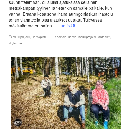
suunnittelemaan, oli aluksi ajatuksissa sellainen
metsäkämpän tyylinen ja tietenkin samalle paikalle, kun
vanha. Eräänä kesäisenä iltana auringonlaskun ihastelu
tontin ylärinteellä pisti ajatukset uusiksi. Tulevassa
mökissämme on paljon …
Lue lisää
Mökkiprojekti
,
Rantapirtti
heinola
,
kontio
,
mökkiprojekti
,
rantapirtti
,
skyhouse