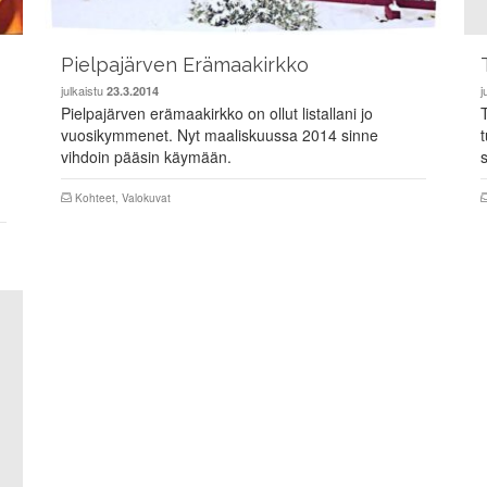
Pielpajärven Erämaakirkko
julkaistu
j
23.3.2014
Pielpajärven erämaakirkko on ollut listallani jo
vuosikymmenet. Nyt maaliskuussa 2014 sinne
vihdoin pääsin käymään.
Kohteet
,
Valokuvat