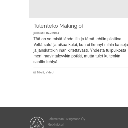
Tulenteko Making of
julkaistu
15.2.2014
Tää on se mistä lähdettiin ja tämä tehtiin pilottina.
Vettä satoi ja aikaa kului, kun ei tiennyt mihin katsoja
ja jänskättikin ihan kiitettävästi. Yhdestä tulipuikosta
meni raavintalevykin poikki, mutta tulet kuitenkin
saatiin tehtyä.
Niksit
,
Videot
Lähimetsän Livingstone Oy
Retkinikkari