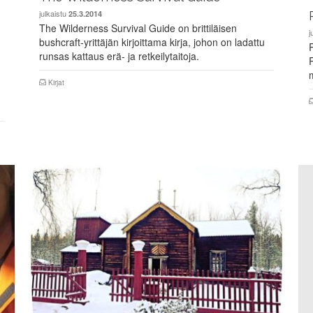
julkaistu
25.3.2014
The Wilderness Survival Guide on brittiläisen
j
bushcraft-yrittäjän kirjoittama kirja, johon on ladattu
runsas kattaus erä- ja retkeilytaitoja.
m
Kirjat