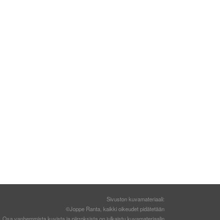
Sivuston kuvamateriaali:
©Joppe Ranta, kaikki oikeudet pidätetään
Osa vanhemmista kuvista ja piirroksista on julkaistu kuvamateriaalin