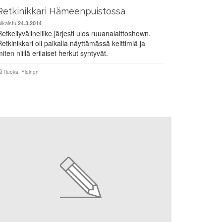
Retkinikkari Hämeenpuistossa
ulkaistu
24.3.2014
Retkeilyvälineliike järjesti ulos ruuanalaittoshown.
Retkinikkari oli paikalla näyttämässä keittimiä ja
iten niillä erilaiset herkut syntyvät.
Ruoka
,
Yleinen