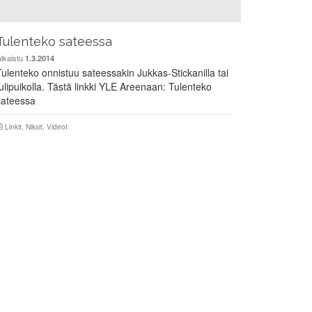
Tulenteko sateessa
ulkaistu
1.3.2014
Tulenteko onnistuu sateessakin Jukkas-Stickanilla tai
tulipuikolla. Tästä linkki YLE Areenaan: Tulenteko
sateessa
Linkit
,
Niksit
,
Videot