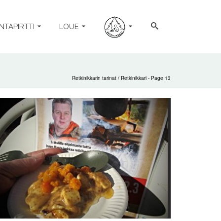
NTAPIRTTI
LOUE
Retkinikkarin tarinat
/
Retkinikkari
- Page 13