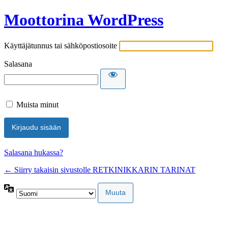
Kirjaudu
Moottorina WordPress
sisään
Käyttäjätunnus tai sähköpostiosoite
Salasana
Muista minut
Salasana hukassa?
← Siirry takaisin sivustolle RETKINIKKARIN TARINAT
Kieli