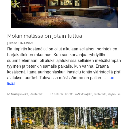
Mökin mallissa on jotain tuttua
julkaistu
16.1.2022
Rantapirtin kesämökki on ollut alkujaan sellainen perinteinen
harjakattoinen rakennus. Kun sen korvaajaa ryhdyttiin
suunnittelemaan, oli aluksi ajatuksissa sellainen metsäkämpän
tyylinen ja tietenkin samalle paikalle, kun vanha. Eräänä
kesäisenä iltana auringonlaskun ihastelu tontin ylärinteellä pisti
ajatukset uusiksi. Tulevassa mökissämme on paljon …
Lue
lisää
Mökkiprojekti
,
Rantapirtti
heinola
,
kontio
,
mökkiprojekti
,
rantapirtti
,
skyhouse