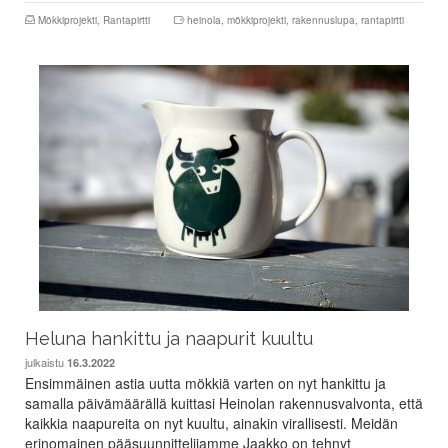
Mökkiprojekti
,
Rantapirtti
heinola
,
mökkiprojekti
,
rakennuslupa
,
rantapirtti
Heluna hankittu ja naapurit kuultu
julkaistu
16.3.2022
Ensimmäinen astia uutta mökkiä varten on nyt hankittu ja
samalla päivämäärällä kuittasi Heinolan rakennusvalvonta, että
kaikkia naapureita on nyt kuultu, ainakin virallisesti. Meidän
erinomainen pääsuunnittelijamme Jaakko on tehnyt