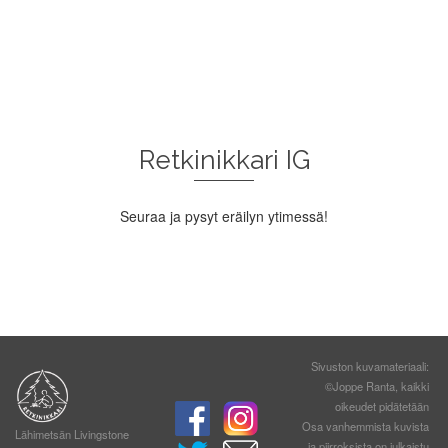
Retkinikkari IG
Seuraa ja pysyt eräilyn ytimessä!
Sivuston kuvamateriaali:
©Joppe Ranta, kaikki
oikeudet pidätetään
Osa vanhemmista kuvista
Lähimetsän Livingstone
ja piirroksista on julkaistu