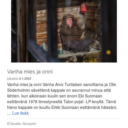
Vanha mies ja onni
julkaistu
9.1.2022
Vanha mies ja onni Vanha Arvo Turtiaisen sanoittama ja Olle
Söderholmin säveltämä kappale on seurannut minua siitä
lähtien, kun aikoinaan kuulin sen enoni Eki Suomaan
esittämänä 1978 ilmestyneeltä Talon pojat -LP-levyltä. Tämä
hieno kappale on kuultu Erkki Suomaan esittämänä häissäni,
…
Lue lisää
Musiikki
,
Rantapirtti