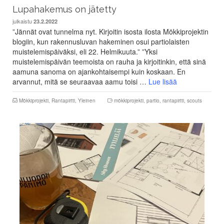
Lupahakemus on jätetty
julkaistu
23.2.2022
”Jännät ovat tunnelma nyt. Kirjoitin isosta ilosta Mökkiprojektin
blogiin, kun rakennusluvan hakeminen osui partiolaisten
muistelemispäiväksi, eli 22. Helmikuuta.” ”Yksi
muistelemispäivän teemoista on rauha ja kirjoitinkin, että sinä
aamuna sanoma on ajankohtaisempi kuin koskaan. En
arvannut, mitä se seuraavaa aamu toisi …
Lue lisää
Mökkiprojekti
,
Rantapirtti
,
Yleinen
mökkiprojekti
,
partio
,
rantapirtti
,
scouts