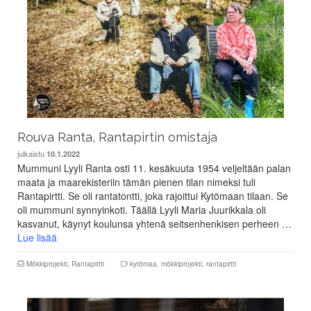
Rouva Ranta, Rantapirtin omistaja
julkaistu
10.1.2022
Mummuni Lyyli Ranta osti 11. kesäkuuta 1954 veljeltään palan
maata ja maarekisteriin tämän pienen tilan nimeksi tuli
Rantapirtti. Se oli rantatontti, joka rajoittui Kytömaan tilaan. Se
oli mummuni synnyinkoti. Täällä Lyyli Maria Juurikkala oli
kasvanut, käynyt koulunsa yhtenä seitsenhenkisen perheen …
Lue lisää
Mökkiprojekti
,
Rantapirtti
kytömaa
,
mökkiprojekti
,
rantapirtti