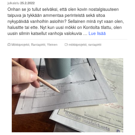
julkaistu
25.2.2022
Onhan se jo tullut selväksi, että olen kovin nostalgisuuteen
taipuva ja tykkään ammentaa perinteistä sekä sitoa
nykypäivää vanhoihin asioihin? Sellainen minä nyt vaan olen,
halusitte tai ette. Nyt kun uusi mökki on Kontiolta tilattu, olen
uusin silmin katsellut vanhoja valokuvia …
Lue lisää
Mökkiprojekti
,
Rantapirtti
,
Yleinen
mökkiprojekti
,
rantapirtti