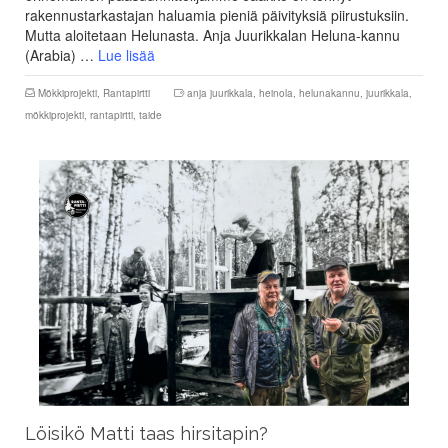
rakennustarkastajan haluamia pieniä päivityksiä piirustuksiin.
Mutta aloitetaan Helunasta. Anja Juurikkalan Heluna-kannu
(Arabia) …
Lue lisää
Mökkiprojekti
,
Rantapirtti
anja juurikkala
,
heinola
,
helunakannu
,
juurikkala
,
mökkiprojekti
,
rantapirtti
,
taide
Löisikö Matti taas hirsitapin?