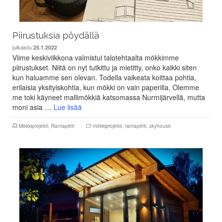
Piirustuksia pöydällä
julkaistu
25.1.2022
Viime keskiviikkona valmistui talotehtaalta mökkimme
piirustukset. Niitä on nyt tutkittu ja mietitty, onko kaikki siten
kun haluamme sen olevan. Todella vaikeata koittaa pohtia,
erilaisia yksityiskohtia, kun mökki on vain paperilla. Olemme
me toki käyneet mallimökkiä katsomassa Nurmijärvellä, mutta
moni asia …
Lue lisää
Mökkiprojekti
,
Rantapirtti
mökkiprojekti
,
rantapirtti
,
skyhouse