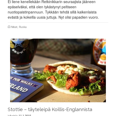
Ei liene kenellekään Retkinikkarin seuraajista jääneen
epäselväksi, että olen tykästynyt peltiseen
nuotiopaistinpannuun. Tykkään tehdä sillä kaikenlaista
evästä ja kokeilla uusia juttuja. Nyt olisi papadien vuoro.
Niksit
,
Ruoka
Stottie – täyteleipä Koillis-Englannista
julkaistu
11.1.2015