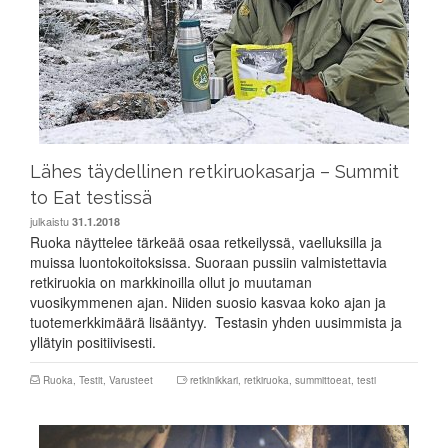
Lähes täydellinen retkiruokasarja – Summit
to Eat testissä
julkaistu
31.1.2018
Ruoka näyttelee tärkeää osaa retkeilyssä, vaelluksilla ja
muissa luontokoitoksissa. Suoraan pussiin valmistettavia
retkiruokia on markkinoilla ollut jo muutaman
vuosikymmenen ajan. Niiden suosio kasvaa koko ajan ja
tuotemerkkimäärä lisääntyy. Testasin yhden uusimmista ja
yllätyin positiivisesti.
Ruoka
,
Testit
,
Varusteet
retkinikkari
,
retkiruoka
,
summittoeat
,
testi