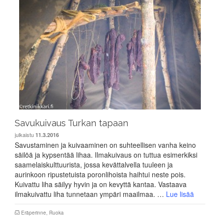
Savukuivaus Turkan tapaan
julkaistu
11.3.2016
Savustaminen ja kuivaaminen on suhteellisen vanha keino
säilöä ja kypsentää lihaa. Ilmakuivaus on tuttua esimerkiksi
saamelaiskulttuurista, jossa kevättalvella tuuleen ja
aurinkoon ripustetuista poronlihoista haihtui neste pois.
Kuivattu liha säilyy hyvin ja on kevyttä kantaa. Vastaava
ilmakuivattu liha tunnetaan ympäri maailmaa. …
Lue lisää
Eräperinne
,
Ruoka