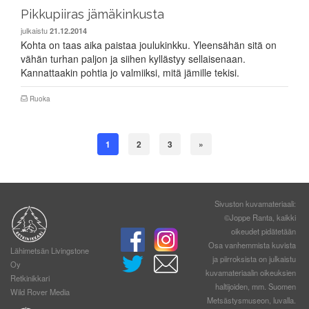
Pikkupiiras jämäkinkusta
julkaistu
21.12.2014
Kohta on taas aika paistaa joulukinkku. Yleensähän sitä on
vähän turhan paljon ja siihen kyllästyy sellaisenaan.
Kannattaakin pohtia jo valmiiksi, mitä jämille tekisi.
Ruoka
1
2
3
»
Sivuston kuvamateriaali:
©Joppe Ranta, kaikki
oikeudet pidätetään
Osa vanhemmista kuvista
Lähimetsän Livingstone
ja piirroksista on julkaistu
Oy
kuvamateriaalin oikeuksien
Retkinikkari
haltijoiden, mm. Suomen
Wild Rover Media
Metsästysmuseon, luvalla.