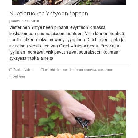
Nuotioruokaa Yhtyeen tapaan
julkaistu
17.10.2018
Vesterinen Yhtyeineen piipahti levynteon lomassa
kokkailemaan suomalaiseen luontoon. Villin lännen henkeä
nuotiohetkeen toivat cowboy-tyyppinen Dutch oven -pata ja
akustinen versio Lee van Cleef – kappaleesta. Preerialta
tyyliä ammentavat viskipavut saivat seurakseen kotimaan
syksyisiä raaka-aineita.
Ruoka
,
Videot
erälehti
,
lee van cleef
,
nuotioruokaa
,
vesterinen
yhtyeineen