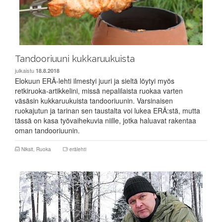
Tandooriuuni kukkaruukuista
julkaistu
18.8.2018
Elokuun ERÄ-lehti ilmestyi juuri ja sieltä löytyi myös
retkiruoka-artikkelini, missä nepalilaista ruokaa varten
väsäsin kukkaruukuista tandooriuunin. Varsinaisen
ruokajutun ja tarinan sen taustalta voi lukea ERÄ:stä, mutta
tässä on kasa työvaihekuvia niille, jotka haluavat rakentaa
oman tandooriuunin.
Niksit
,
Ruoka
erälehti