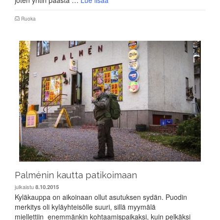
joten yritin päästä …
Lue lisää
Ruoka
Palménin kautta patikoimaan
julkaistu
8.10.2015
Kyläkauppa on aikoinaan ollut asutuksen sydän. Puodin
merkitys oli kyläyhteisölle suuri, sillä myymälä
miellettiin enemmänkin kohtaamispaikaksi, kuin pelkäksi