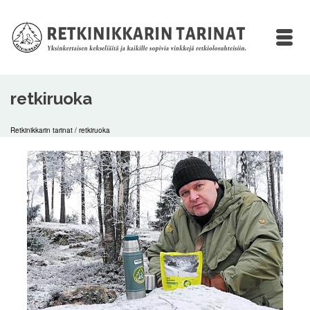
retkiruoka
Retkinikkarin tarinat
/
retkiruoka