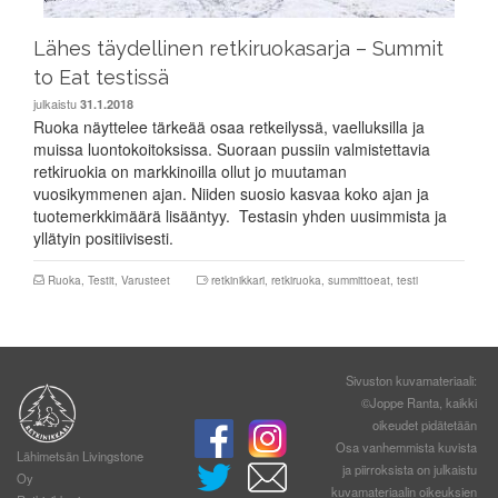
Lähes täydellinen retkiruokasarja – Summit
to Eat testissä
julkaistu
31.1.2018
Ruoka näyttelee tärkeää osaa retkeilyssä, vaelluksilla ja
muissa luontokoitoksissa. Suoraan pussiin valmistettavia
retkiruokia on markkinoilla ollut jo muutaman
vuosikymmenen ajan. Niiden suosio kasvaa koko ajan ja
tuotemerkkimäärä lisääntyy. Testasin yhden uusimmista ja
yllätyin positiivisesti.
Ruoka
,
Testit
,
Varusteet
retkinikkari
,
retkiruoka
,
summittoeat
,
testi
Sivuston kuvamateriaali:
©Joppe Ranta, kaikki
oikeudet pidätetään
Osa vanhemmista kuvista
Lähimetsän Livingstone
ja piirroksista on julkaistu
Oy
kuvamateriaalin oikeuksien