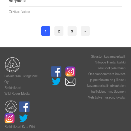
harjoitella.
Niksit
,
Videot
1
2
3
»
Sivuston kuvamateriaali:
©Joppe Ranta, kaikki
oikeudet pidätetään
Osa vanhemmista kuvista
Lähimetsän Livingstone
ja piirroksista on julkaistu
Oy
kuvamateriaalin oikeuksien
Retkinikkari
haltijoiden, mm. Suomen
Wild Rover Media
Metsästysmuseon, luvalla.
Retkinikkari Ky :: Wild