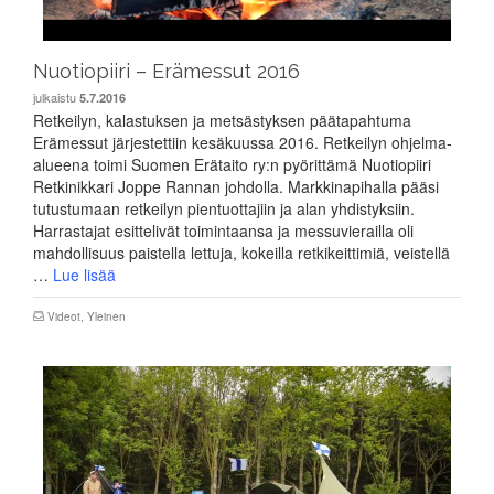
Nuotiopiiri – Erämessut 2016
julkaistu
5.7.2016
Retkeilyn, kalastuksen ja metsästyksen päätapahtuma
Erämessut järjestettiin kesäkuussa 2016. Retkeilyn ohjelma-
alueena toimi Suomen Erätaito ry:n pyörittämä Nuotiopiiri
Retkinikkari Joppe Rannan johdolla. Markkinapihalla pääsi
tutustumaan retkeilyn pientuottajiin ja alan yhdistyksiin.
Harrastajat esittelivät toimintaansa ja messuvierailla oli
mahdollisuus paistella lettuja, kokeilla retkikeittimiä, veistellä
…
Lue lisää
Videot
,
Yleinen