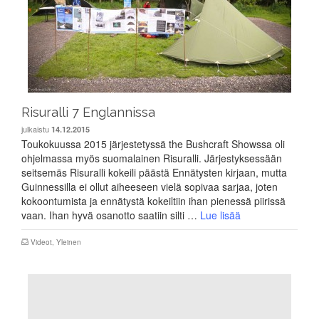
Risuralli 7 Englannissa
julkaistu
14.12.2015
Toukokuussa 2015 järjestetyssä the Bushcraft Showssa oli
ohjelmassa myös suomalainen Risuralli. Järjestyksessään
seitsemäs Risuralli kokeili päästä Ennätysten kirjaan, mutta
Guinnessilla ei ollut aiheeseen vielä sopivaa sarjaa, joten
kokoontumista ja ennätystä kokeiltiin ihan pienessä piirissä
vaan. Ihan hyvä osanotto saatiin silti …
Lue lisää
Videot
,
Yleinen