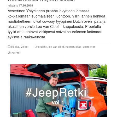
julkaistu
17.10.2018
Vesterinen Yhtyeineen piipahti levynteon lomassa
kokkailemaan suomalaiseen luontoon. Villin lännen henkeä
nuotiohetkeen toivat cowboy-tyyppinen Dutch oven -pata ja
akustinen versio Lee van Cleef – kappaleesta. Preerialta
tyyliä ammentavat viskipavut saivat seurakseen kotimaan
syksyisiä raaka-aineita.
Ruoka
,
Videot
erälehti
,
lee van cleef
,
nuotioruokaa
,
vesterinen
yhtyeineen