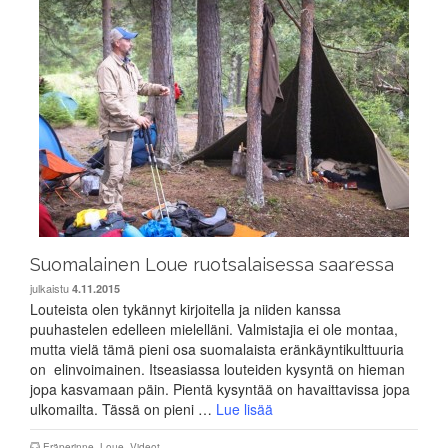
Suomalainen Loue ruotsalaisessa saaressa
julkaistu
4.11.2015
Louteista olen tykännyt kirjoitella ja niiden kanssa
puuhastelen edelleen mielelläni. Valmistajia ei ole montaa,
mutta vielä tämä pieni osa suomalaista eränkäyntikulttuuria
on elinvoimainen. Itseasiassa louteiden kysyntä on hieman
jopa kasvamaan päin. Pientä kysyntää on havaittavissa jopa
ulkomailta. Tässä on pieni …
Lue lisää
Eräperinne
,
Loue
,
Videot