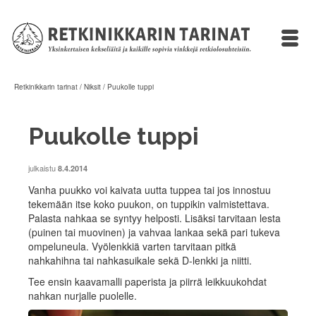
Retkinikkarin tarinat
/
Niksit
/
Puukolle tuppi
Puukolle tuppi
julkaistu
8.4.2014
Vanha puukko voi kaivata uutta tuppea tai jos innostuu
tekemään itse koko puukon, on tuppikin valmistettava.
Palasta nahkaa se syntyy helposti. Lisäksi tarvitaan lesta
(puinen tai muovinen) ja vahvaa lankaa sekä pari tukeva
ompeluneula. Vyölenkkiä varten tarvitaan pitkä
nahkahihna tai nahkasuikale sekä D-lenkki ja niitti.
Tee ensin kaavamalli paperista ja piirrä leikkuukohdat
nahkan nurjalle puolelle.