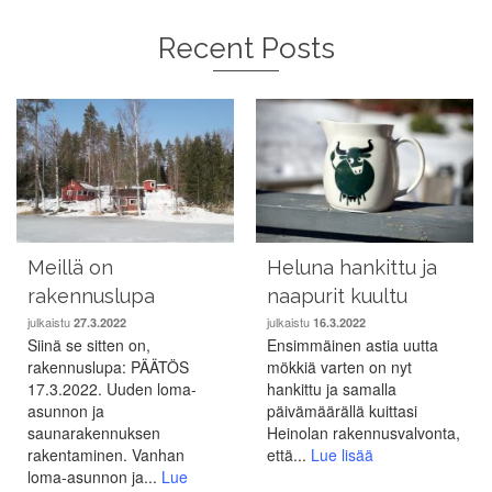
Recent Posts
Meillä on
Heluna hankittu ja
rakennuslupa
naapurit kuultu
julkaistu
julkaistu
27.3.2022
16.3.2022
Siinä se sitten on,
Ensimmäinen astia uutta
rakennuslupa: PÄÄTÖS
mökkiä varten on nyt
17.3.2022. Uuden loma-
hankittu ja samalla
asunnon ja
päivämäärällä kuittasi
saunarakennuksen
Heinolan rakennusvalvonta,
rakentaminen. Vanhan
että...
Lue lisää
loma-asunnon ja...
Lue