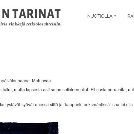
NUOTIOLLA
RA
tenpäivälounaana. Mahtavaa.
tullut, mutta lapsesta asti se on sellainen ollut. Eli uusia perunoita, uut
alan ystävät syövät ohessa silliä ja ”kaupunki-puksmäntissä” saattoi oll