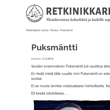
Retkinikkarin tarinat
/
Ruoka
/
Puksmäntti
Puksmäntti
julkaistu
11.5.2014
Vuoden ensimmäinen Puksmäntti tuli nautittua äi
En tiedä mistä tälle ruualle nimi Puksmäntti on edes 
suolaa.
Ei se muuta tarvitse maistuakseen herkulliselta. K
Eli kesää odotellessa….