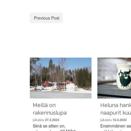
Previous Post
Meillä on
Heluna hanki
rakennuslupa
naapurit kuu
julkaistu
julkaistu
27.3.2022
16.3.2022
Siinä se sitten on,
Ensimmäinen ast