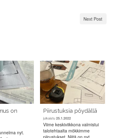
Next Post
mus on
Piirustuksia pöydällä
Mökin ma
julkaistu
jotain tu
25.1.2022
Viime keskiviikkona valmistui
julkaistu
16.1.2
talotehtaalta mökkimme
unnelma nyt.
Rantapirtin 
piirustukset. Niitä on nyt