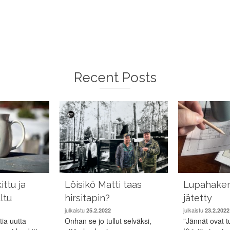
Recent Posts
ttu ja
Löisikö Matti taas
Lupahake
ltu
hirsitapin?
jätetty
julkaistu
julkaistu
25.2.2022
23.2.2022
ia uutta
Onhan se jo tullut selväksi,
”Jännät ovat t