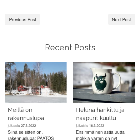
Previous Post
Next Post
Recent Posts
Meillä on
Heluna hankittu ja
rakennuslupa
naapurit kuultu
julkaistu
julkaistu
27.3.2022
16.3.2022
Siinä se sitten on,
Ensimmäinen astia uutta
rakennuslupa: PÄÄTÖS
mökkiä varten on nyt