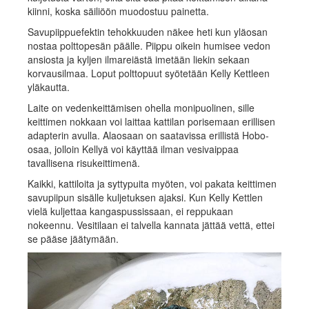
kiinni, koska säiliöön muodostuu painetta.
Savupiippuefektin tehokkuuden näkee heti kun yläosan
nostaa polttopesän päälle. Piippu oikein humisee vedon
ansiosta ja kyljen ilmareiästä imetään liekin sekaan
korvausilmaa. Loput polttopuut syötetään Kelly Kettleen
yläkautta.
Laite on vedenkeittämisen ohella monipuolinen, sille
keittimen nokkaan voi laittaa kattilan porisemaan erillisen
adapterin avulla. Alaosaan on saatavissa erillistä Hobo-
osaa, jolloin Kellyä voi käyttää ilman vesivaippaa
tavallisena risukeittimenä.
Kaikki, kattiloita ja syttypuita myöten, voi pakata keittimen
savupiipun sisälle kuljetuksen ajaksi. Kun Kelly Kettlen
vielä kuljettaa kangaspussissaan, ei reppukaan
nokeennu. Vesitilaan ei talvella kannata jättää vettä, ettei
se pääse jäätymään.