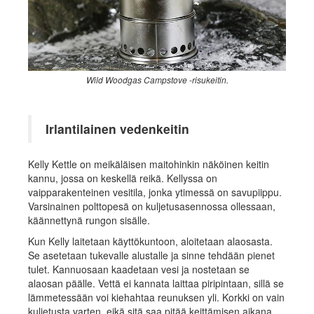
Wild Woodgas Campstove -risukeitin.
Irlantilainen vedenkeitin
Kelly Kettle on meikäläisen maitohinkin näköinen keitin
kannu, jossa on keskellä reikä. Kellyssa on
vaipparakenteinen vesitila, jonka ytimessä on savupiippu.
Varsinainen polttopesä on kuljetusasennossa ollessaan,
käännettynä rungon sisälle.
Kun Kelly laitetaan käyttökuntoon, aloitetaan alaosasta.
Se asetetaan tukevalle alustalle ja sinne tehdään pienet
tulet. Kannuosaan kaadetaan vesi ja nostetaan se
alaosan päälle. Vettä ei kannata laittaa piripintaan, sillä se
lämmetessään voi kiehahtaa reunuksen yli. Korkki on vain
kuljetusta varten, eikä sitä saa pitää keittämisen aikana