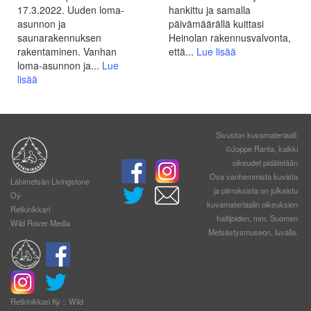
17.3.2022. Uuden loma-
hankittu ja samalla
asunnon ja
päivämäärällä kuittasi
saunarakennuksen
Heinolan rakennusvalvonta,
rakentaminen. Vanhan
että...
Lue lisää
loma-asunnon ja...
Lue
lisää
Sivuston kuvamateriaali:
©Joppe Ranta, kaikki
oikeudet pidätetään
Osa vanhemmista kuvista
Lähimetsän Livingstone
ja piirroksista on julkaistu
Oy
kuvamateriaalin oikeuksien
Retkinikkari
haltijoiden, mm. Suomen
Wild Rover Media
Metsästysmuseon, luvalla.
Retkinikkari Ky :: Wild