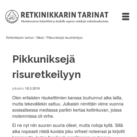
Retkinikkarin tarinat
/
Niksit
/
Pikkuniksejä risuretkeilyyn
Pikkuniksejä
risuretkeilyyn
julkaistu
18.3.2016
Olen erilaisten risukeittimien kanssa touhunnut aika lailla,
mutta tekevällekin sattuu. Julkaisin nimittäin viime vuonna
sosiaalisessa mediassa parikin kertaa keitinkuvan, joissa
molemmissa oli virhe.
Ei ne nyt niin suuren suuria olleet, mutta noloja kyllä. Sillä
aika nopeasti niistä kuvista joku virheet noteerasi ja kirjoitti