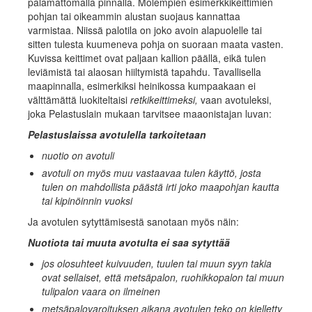
palamattomalla pinnalla. Molempien esimerkkikeittimien
pohjan tai oikeammin alustan suojaus kannattaa
varmistaa. Niissä palotila on joko avoin alapuolelle tai
sitten tulesta kuumeneva pohja on suoraan maata vasten.
Kuvissa keittimet ovat paljaan kallion päällä, eikä tulen
leviämistä tai alaosan hiiltymistä tapahdu. Tavallisella
maapinnalla, esimerkiksi heinikossa kumpaakaan ei
välttämättä luokiteltaisi
retkikeittimeksi,
vaan avotuleksi,
joka Pelastuslain mukaan tarvitsee maaonistajan luvan:
Pelastuslaissa avotulella tarkoitetaan
nuotio on avotuli
avotuli on myös muu vastaavaa tulen käyttö, josta
tulen on mahdollista päästä irti joko maapohjan kautta
tai kipinöinnin vuoksi
Ja avotulen sytyttämisestä sanotaan myös näin:
Nuotiota tai muuta avotulta ei saa sytyttää
jos olosuhteet kuivuuden, tuulen tai muun syyn takia
ovat sellaiset, että metsäpalon, ruohikkopalon tai muun
tulipalon vaara on ilmeinen
metsäpalovaroituksen aikana avotulen teko on kielletty