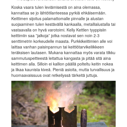
Koska vaara tulen leviämisestä on aina olemassa,
kannattaa se jo lähtötilanteessa pyrkiä ehkäisemään.
Keittimen sijoitus palamattomalle pinnalle ja alustan
suojaaminen tulen kestävällä kankaalla, metallialustalla tai
vastaavalla on hyvä varotoimi. Kelly Kettlen tyyppisiin
keittimiin saa ”jalkoja” jotka nostavat sen noin 2-3
senttimetrin korkeudelle maasta. Purkkikeiitimien alle voi
laittaa vanhan paisinpannun tai keittiötarvikeliikkeen
teräksisen lautasen. Mukana kannattaa myös varata tilkku
sammutuspeitteestä leitattua kangasta ja pitää sitä aina
keittimen alla. Silloin ei kallion päällä polteltu keitin nokea
ja likaa kaunista kiveä. Pieniä asioita, mutta turvallisuus ja
huomaavaissuus ovat retkeilyssä tärkeitä juttuja.