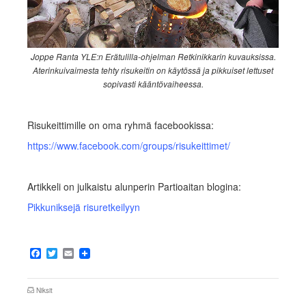
Joppe Ranta YLE:n Erätulilla-ohjelman Retkinikkarin kuvauksissa.
Aterinkuivaimesta tehty risukeitin on käytössä ja pikkuiset lettuset
sopivasti kääntövaiheessa.
Risukeittimille on oma ryhmä facebookissa:
https://www.facebook.com/groups/risukeittimet/
Artikkeli on julkaistu alunperin Partioaitan blogina:
Pikkuniksejä risuretkeilyyn
Facebook
Twitter
Email
Niksit