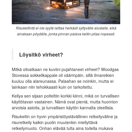
Risukeitintä ei ole syytä laittaa herkästi syttyvälle alustalle, eikä
ainakaan pöydälle, jonka pinnan palava keitin pilaa nopeasti.
Löysitkö virheet?
Mitkä olivatkaan ne kuviini pujahtaneet virheet? Woodgas
Stovessa sokkelikappale oli väärinpäin, sillä ilmareikien
kuuluu olla alareunassa. Palaahan se noinkin, mutta ei
lainkaan niin tehokkaasti kuin on tarkoitettu.
Kellya sen sijaan polteltiin korkki kiinni, mikä on turvallisen
käyttötavan vastainen. Nämä ovat pieniä, mutta huomion
arvoisia asioita, ja turvallisen käytön kannalta oleellisia.
Risukeitin on hyvin ympäristöystävällinen retkeilyväline ja
risuretkeily kaikin puolin muutenkin miellyttävä
retkeilymuoto. Onhan elävää tulta aina todella mukava