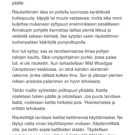
päälle.
Risukeittimien idea on poltella luonnosta kerättävää
hukkapuuta, käpyjä tai muuta vastaavaa, mutta aika moni
kuljettaa mukanaan syttypuut ensimmäiseen pesälliseen.
Arinakupin pohjalle kannattaa laittaa pientä tikkua ja
veistellä sekaan kiehisiä. Itse sytytän usein risukeittimen
tuohenpalaan käärityllä pumpulitupolla.
Kun tuli syttyy, saa se tarvitsemaansa ilmaa pohjan
rakojen kautta. Siksi umpipohjainen purkki, jossa palaa
tuli, ei ole risukeitin. Kun tarkastellaan Wild Woodgas
Campstoven keskiosaa, on siinä kahden seinämän
rakenne, jonka välissä kulkee ilma. Sen ja yläosan pienten
reikien ansiosta palaminen on hyvin tehokasta.
Tähän malliin syötetään polttopuut ylhäältä. Kattila
nostetaan tukien päälle ja odotellaan. Jos puuta tarvitsee
lisätä, nostetaan kattila hetkeksi pois. Yksinkertaista ja
erittäin tehokasta.
Risukeittäjä tarvitsee kattilat keittimensä käyttämiseksi. Ne
täytyy valita oman käyttötarpeen mukaan. Käytännöllistä
olisi, jos keitin sopisi kattiloiden sisään. Täydellisen