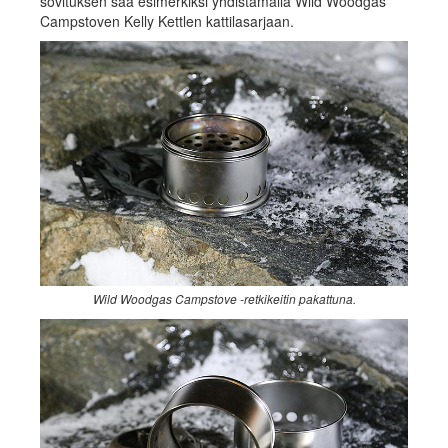
sovituksen saa esimerkiksi yhdistämällä Wild Woodgas
Campstoven Kelly Kettlen kattilasarjaan.
Wild Woodgas Campstove -retkikeitin pakattuna.