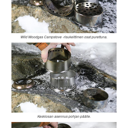
Wild Woodgas Campstove -risukeittimen osat purettuna.
Keskiosan asennus pohjan päälle.