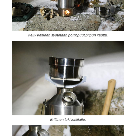
Kelly Kettleen syötetään polttopuut piipun kautta.
Erillinen tuki kattilalle.