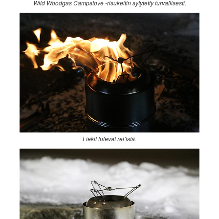
Wild Woodgas Campstove -risukeitin sytytetty turvallisesti.
Liekit tulevat rei’istä.