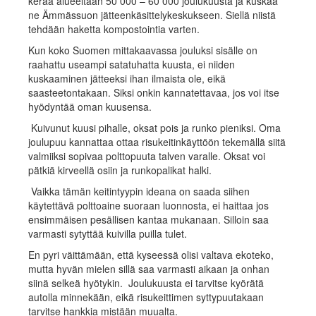
kerää alueeltaan 50 000 – 60 000 joulukuusta ja kuskaa
ne Ämmässuon jätteenkäsittelykeskukseen. Siellä niistä
tehdään haketta kompostointia varten.
Kun koko Suomen mittakaavassa jouluksi sisälle on
raahattu useampi satatuhatta kuusta, ei niiden
kuskaaminen jätteeksi ihan ilmaista ole, eikä
saasteetontakaan. Siksi onkin kannatettavaa, jos voi itse
hyödyntää oman kuusensa.
Kuivunut kuusi pihalle, oksat pois ja runko pieniksi. Oma
joulupuu kannattaa ottaa risukeitinkäyttöön tekemällä siitä
valmiiksi sopivaa polttopuuta talven varalle. Oksat voi
pätkiä kirveellä osiin ja runkopalikat halki.
Vaikka tämän keitintyypin ideana on saada siihen
käytettävä polttoaine suoraan luonnosta, ei haittaa jos
ensimmäisen pesällisen kantaa mukanaan. Silloin saa
varmasti sytyttää kuivilla puilla tulet.
En pyri väittämään, että kyseessä olisi valtava ekoteko,
mutta hyvän mielen sillä saa varmasti aikaan ja onhan
siinä selkeä hyötykin. Joulukuusta ei tarvitse kyörätä
autolla minnekään, eikä risukeittimen syttypuutakaan
tarvitse hankkia mistään muualta.