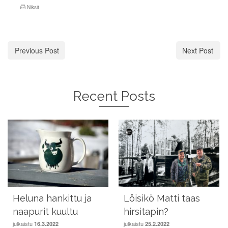
Niksit
Previous Post
Next Post
Recent Posts
Heluna hankittu ja
Löisikö Matti taas
naapurit kuultu
hirsitapin?
julkaistu
julkaistu
16.3.2022
25.2.2022