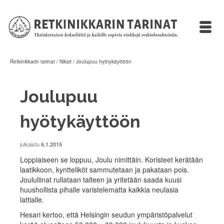
Retkinikkarin tarinat
/
Niksit
/
Joulupuu hyötykäyttöön
Joulupuu
hyötykäyttöön
julkaistu
6.1.2015
Loppiaiseen se loppuu, Joulu nimittäin. Koristeet kerätään
laatikkoon, kyntteliköt sammutetaan ja pakataan pois.
Joululiinat rullataan talteen ja yritetään saada kuusi
huushollista pihalle varistelematta kaikkia neulasia
lattialle.
Hesari kertoo, että Helsingin seudun ympäristöpalvelut