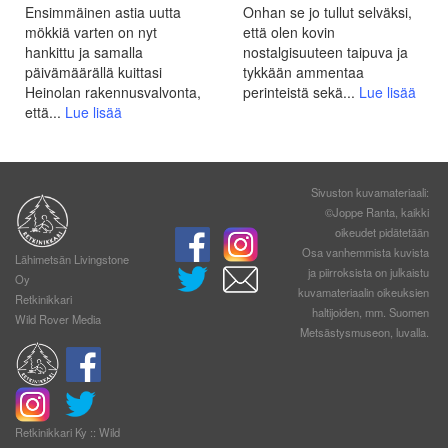
Ensimmäinen astia uutta
Onhan se jo tullut selväksi,
mökkiä varten on nyt
että olen kovin
hankittu ja samalla
nostalgisuuteen taipuva ja
päivämäärällä kuittasi
tykkään ammentaa
Heinolan rakennusvalvonta,
perinteistä sekä...
Lue lisää
että...
Lue lisää
Sivuston kuvamateriaali:
©Joppe Ranta, kaikki
oikeudet pidätetään
Osa vanhemmista kuvista
Lähimetsän Livingstone
ja piirroksista on julkaistu
Oy
kuvamateriaalin oikeuksien
Retkinikkari
haltijoiden, mm. Suomen
Wild Rover Media
Metsästysmuseon, luvalla.
Retkinikkari Ky :: Wild