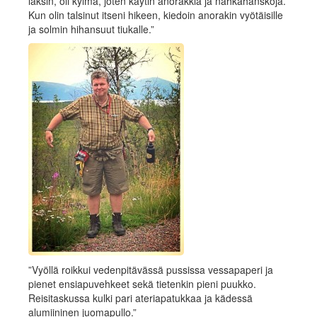
läksin, oli kylmä, joten käytin anorakkia ja nahkahanskoja.
Kun olin talsinut itseni hikeen, kiedoin anorakin vyötäisille
ja solmin hihansuut tiukalle.”
”Vyöllä roikkui vedenpitävässä pussissa vessapaperi ja
pienet ensiapuvehkeet sekä tietenkin pieni puukko.
Reisitaskussa kulki pari ateriapatukkaa ja kädessä
alumiininen juomapullo.”