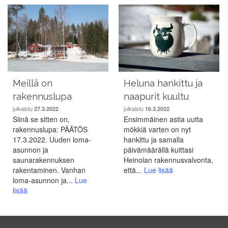
Meillä on
Heluna hankittu ja
rakennuslupa
naapurit kuultu
julkaistu
julkaistu
27.3.2022
16.3.2022
Siinä se sitten on,
Ensimmäinen astia uutta
rakennuslupa: PÄÄTÖS
mökkiä varten on nyt
17.3.2022. Uuden loma-
hankittu ja samalla
asunnon ja
päivämäärällä kuittasi
saunarakennuksen
Heinolan rakennusvalvonta,
rakentaminen. Vanhan
että...
Lue lisää
loma-asunnon ja...
Lue
lisää