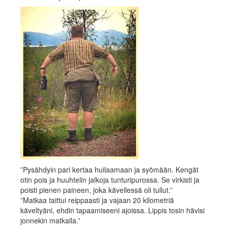
”Pysähdyin pari kertaa huilaamaan ja syömään. Kengät
otin pois ja huuhtelin jalkoja tunturipurossa. Se virkisti ja
poisti pienen paineen, joka kävellessä oli tullut.”
”Matkaa taittui reippaasti ja vajaan 20 kilometriä
käveltyäni, ehdin tapaamiseeni ajoissa. Lippis tosin hävisi
jonnekin matkalla.”