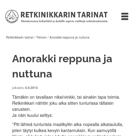
Retkinikkarin tarinat
/
Yleinen
/
Anorakki reppuna ja nuttuna
Anorakki reppuna ja
nuttuna
julkaistu
4.9.2014
Tämäkin on tavallaan niksi/vinkki, tai ainakin tapa toimia.
Retkinikkari nähtiin joku aika sitten tunturissa tällaisin
varustein.
Ja näin kuului selitys:
”Piti lähteä tunturista maalikyliin aika nopealla aikataululla,
joten täytyi kulkea k
evyin kantamuksin. Kun aamuyöllä