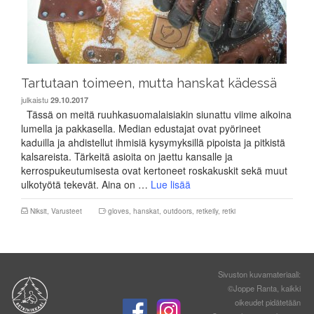
Tartutaan toimeen, mutta hanskat kädessä
julkaistu
29.10.2017
Tässä on meitä ruuhkasuomalaisiakin siunattu viime aikoina
lumella ja pakkasella. Median edustajat ovat pyörineet
kaduilla ja ahdistellut ihmisiä kysymyksillä pipoista ja pitkistä
kalsareista. Tärkeitä asioita on jaettu kansalle ja
kerrospukeutumisesta ovat kertoneet roskakuskit sekä muut
ulkotyötä tekevät. Aina on …
Lue lisää
Niksit
,
Varusteet
gloves
,
hanskat
,
outdoors
,
retkeily
,
retki
Sivuston kuvamateriaali:
©Joppe Ranta, kaikki
oikeudet pidätetään