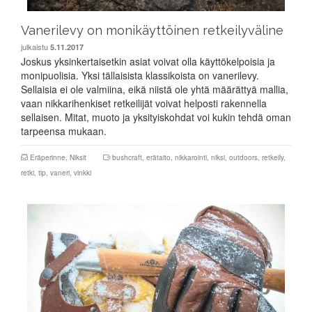
Vanerilevy on monikäyttöinen retkeilyväline
julkaistu
5.11.2017
Joskus yksinkertaisetkin asiat voivat olla käyttökelpoisia ja
monipuolisia. Yksi tällaisista klassikoista on vanerilevy.
Sellaisia ei ole valmiina, eikä niistä ole yhtä määrättyä mallia,
vaan nikkarihenkiset retkeilijät voivat helposti rakennella
sellaisen. Mitat, muoto ja yksityiskohdat voi kukin tehdä oman
tarpeensa mukaan.
Eräperinne
,
Niksit
bushcraft
,
erätaito
,
nikkarointi
,
niksi
,
outdoors
,
retkeily
,
retki
,
tip
,
vaneri
,
vinkki