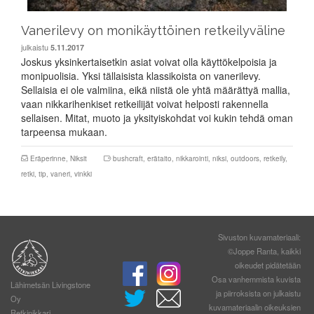
Vanerilevy on monikäyttöinen retkeilyväline
julkaistu
5.11.2017
Joskus yksinkertaisetkin asiat voivat olla käyttökelpoisia ja
monipuolisia. Yksi tällaisista klassikoista on vanerilevy.
Sellaisia ei ole valmiina, eikä niistä ole yhtä määrättyä mallia,
vaan nikkarihenkiset retkeilijät voivat helposti rakennella
sellaisen. Mitat, muoto ja yksityiskohdat voi kukin tehdä oman
tarpeensa mukaan.
Eräperinne
,
Niksit
bushcraft
,
erätaito
,
nikkarointi
,
niksi
,
outdoors
,
retkeily
,
retki
,
tip
,
vaneri
,
vinkki
Sivuston kuvamateriaali:
©Joppe Ranta, kaikki
oikeudet pidätetään
Osa vanhemmista kuvista
Lähimetsän Livingstone
ja piirroksista on julkaistu
Oy
kuvamateriaalin oikeuksien
Retkinikkari