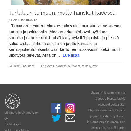
Tartutaan toimeen, mutta hanskat kädessä
julkaistu
29.10.2017
Tässä on meitä ruuhkasuomalaisiakin siunattu viime aikoina
lumella ja pakkasella. Median edustajat ovat pyörineet
kaduilla ja ahdistellut ihmisiä kysymyksillä pipoista ja pitkistä
kalsareista. Tärkeitä asioita on jaettu kansalle ja
kerrospukeutumisesta ovat kertoneet roskakuskit sekä muut
ulkotyötä tekevät. Aina on …
Lue lisää
Niksit
,
Varusteet
gloves
,
hanskat
,
outdoors
,
retkeily
,
retki
Sivuston kuvamateriaali:
©Joppe Ranta, kaikki
oikeudet pidätetään
Osa vanhemmista kuvista
Lähimetsän Livingstone
ja piirroksista on julkaistu
Oy
kuvamateriaalin oikeuksien
Retkinikkari
haltijoiden, mm. Suomen
Wild Rover Media