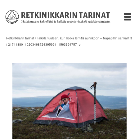
Retkinikkarin tarinat
/
Talkkia tuuleen, kun kotka lentää aurinkoon – Napapiirin sankarit 3
/
21741880_10203468724395991_1563394757_o