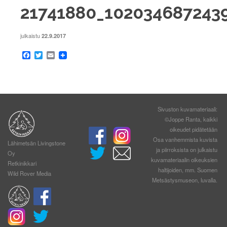
21741880_102034687243
julkaistu
22.9.2017
Facebook
Twitter
Email
Sivuston kuvamateriaali:
©Joppe Ranta, kaikki
oikeudet pidätetään
Osa vanhemmista kuvista
Lähimetsän Livingstone
ja piirroksista on julkaistu
Oy
kuvamateriaalin oikeuksien
Retkinikkari
haltijoiden, mm. Suomen
Wild Rover Media
Metsästysmuseon, luvalla.