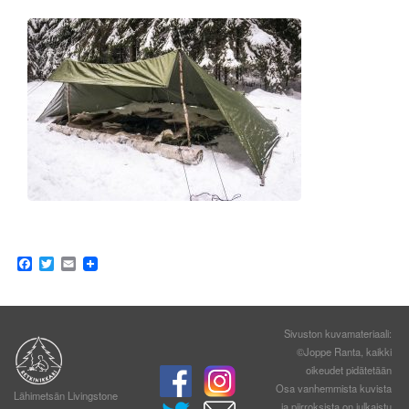
Facebook
Twitter
Email
Sivuston kuvamateriaali:
©Joppe Ranta, kaikki
oikeudet pidätetään
Osa vanhemmista kuvista
Lähimetsän Livingstone
ja piirroksista on julkaistu